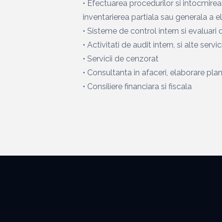
• Efectuarea procedurilor si intocmire
inventarierea partiala sau generala a e
• Sisteme de control intern si evaluari d
• Activitati de audit intern, si alte servi
• Servicii de cenzorat
• Consultanta in afaceri, elaborare pla
• Consiliere financiara si fiscala