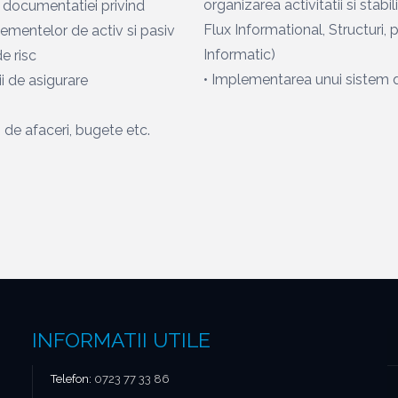
organizarea activitatii si stab
a documentatiei privind
Flux Informational, Structuri
lementelor de activ si pasiv
Informatic)
e risc
• Implementarea unui sistem d
cii de asigurare
n de afaceri, bugete etc.
INFORMATII UTILE
Telefon:
0723 77 33 86