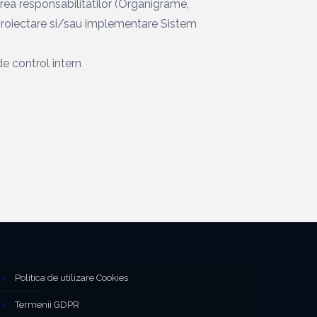
ilirea responsabilitatilor (Organigrame,
, proiectare si/sau implementare Sistem
e control intern
Politica de utilizare Cookies
Termenii GDPR